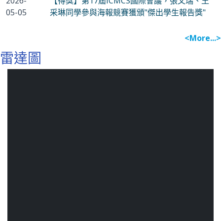
2026-
【得獎】第17屆ICMCS國際會議，張文瑞、王
05-05
采琳同學參與海報競賽獲頒"傑出學生報告獎"
<More...>
雷達圖