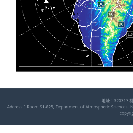
地址：320317 
Address：Room S1-825, Department of Atmospheric Sciences, Nat
copy