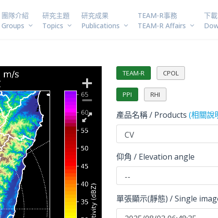
團隊介紹
研究主題
研究成果
TEAM-R事務
下載
Groups
Topics
Publications
TEAM-R Affairs
Dow
TEAM-R
CPOL
PPI
RHI
產品名稱 / Products
(相關說明 
仰角 / Elevation angle
單張顯示(靜態) / Single image(