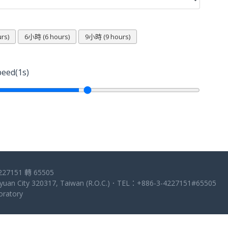
rs)
6小時 (6 hours)
9小時 (9 hours)
eed(1s)
151 轉 65505
Taoyuan City 320317, Taiwan (R.O.C.)．TEL：+886-3-4227151#65505
atory