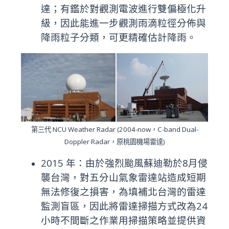
達；有鑑於對觀測電波進行
雙偏極化升
級，因此
能進一步觀測雨滴粒徑分佈與
降雨粒子分類，可更精確估計降雨。
第三代 NCU Weather Radar (2004-now，C-band Dual-
Doppler Radar，原桃園機場雷達)
2015 年：由於強烈颱風蘇迪勒於8月侵
襲台灣，對五分山氣象雷達站造成短期
無法修復之損害，為填補北台灣的雷達
監測盲區，因此將雷達掃描方式改為24
小時不間斷之作業用掃描策略並提供資