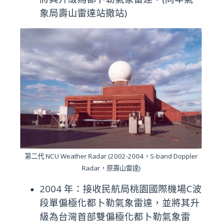
象局壽山雷達站撤站)
第二代 NCU Weather Radar (2002-2004，S-band Doppler
Radar，原壽山雷達)
2004 年：接收民航局桃園國際機場C波
段單偏極化都卜勒氣象雷達，並將其升
級為台灣首部雙偏極化都卜勒氣象雷