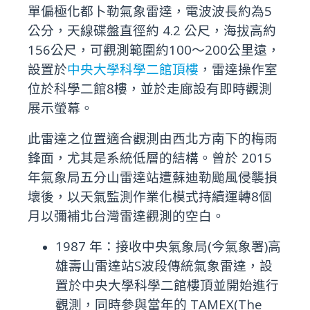
單偏極化都卜勒氣象雷達，電波波長約為5
公分，天線碟盤直徑約 4.2 公尺，海拔高約
156公尺，可觀測範圍約100～200公里遠，
設置於
中央大學科學二館頂樓
，雷達操作室
位於科學二館8樓，並於走廊設有即時觀測
展示螢幕。
此雷達之位置適合觀測由西北方南下的梅雨
鋒面，尤其是系統低層的結構。曾於 2015
年氣象局五分山雷達站遭蘇迪勒颱風侵襲損
壞後，以天氣監測作業化模式持續運轉8個
月以彌補北台灣雷達觀測的空白。
1987 年：接收中央氣象局(今氣象署)高
雄壽山雷達站S波段傳統氣象雷達，設
置於中央大學科學二館樓頂並開始進行
觀測，同時參與當年的 TAMEX(The