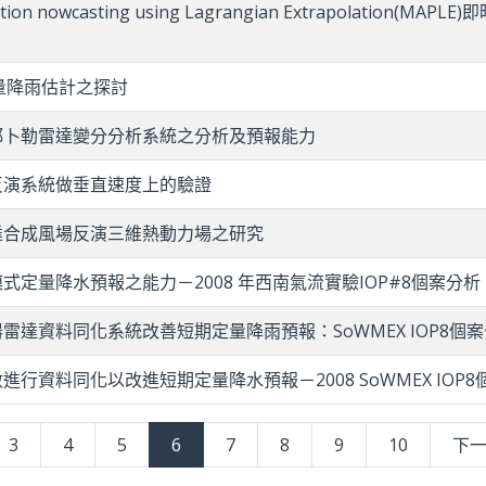
ecipitation nowcasting using Lagrangian Extrapo
量降雨估計之探討
都卜勒雷達變分分析系統之分析及預報能力
反演系統做垂直速度上的驗證
達合成風場反演三維熱動力場之研究
定量降水預報之能力－2008 年西南氣流實驗IOP#8個案分析
雷達資料同化系統改善短期定量降雨預報：SoWMEX IOP8個
行資料同化以改進短期定量降水預報－2008 SoWMEX IOP8
3
4
5
6
7
8
9
10
下