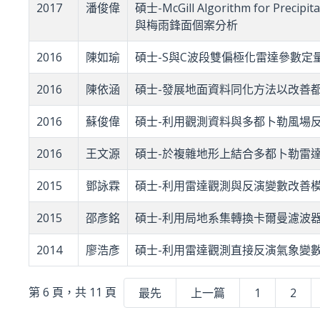
2017
潘俊偉
碩士-McGill Algorithm for Pr
與梅雨鋒面個案分析
2016
陳如瑜
碩士-S與C波段雙偏極化雷達參數定
2016
陳依涵
碩士-發展地面資料同化方法以改善
2016
蘇俊偉
碩士-利用觀測資料與多都卜勒風場
2016
王文源
碩士-於複雜地形上結合多都卜勒雷
2015
鄧詠霖
碩士-利用雷達觀測與反演變數改善模式
2015
邵彥銘
碩士-利用局地系集轉換卡爾曼濾波器
2014
廖浩彥
碩士-利用雷達觀測直接反演氣象變數進
第 6 頁，共 11 頁
最先
上一篇
1
2