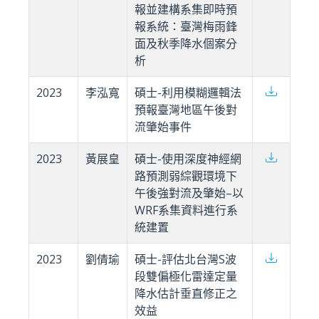
報並建構系集即時預
報系統：臺灣梅雨鋒
面及秋季降水個案分
析
2023
李泓寬
碩士-利用模糊邏輯法
預報臺灣地區午後對
流肇始事件
2023
黃展皇
碩士-使用深度神經網
路預測弱綜觀環境下
午後強對流及肇始–以
WRF系集資料進行系
統建置
2023
劉倩瑜
碩士-評估北台灣S波
段雙偏極化雷達定量
降水估計垂直修正之
效益