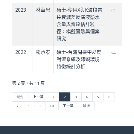
2023
林華恩
碩士-使用X與K波段雷
達衰減差反演液態水
含量與雷達估計粒
徑：模擬實驗與個案
研究
2022
楊承泰
碩士-台灣周邊中尺度
對流系統及綜觀環境
特徵統計分析