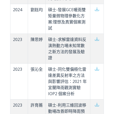
2024
劉鈺均
碩士-發展GCE暖雨雙
矩量微物理參數化方
案:理想及真實個案測
試
2023
陳思婷
碩士-求解雷達資料反
演熱動力場未知常數
之新方法的發展及驗
證
2023
張沁全
碩士-同化雙偏極化雷
達差異反射率之方法
與影響評估：2021 年
宜蘭降雨觀測實驗
IOP2 個案分析
2023
許育蕎
碩士-利用三維回波移
動場改善即時降雨預